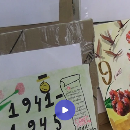
Миллеровское ТЕЛЕВИДЕНИЕ
«Посылка солдату ко Дню
Победы». Коллектив гимназии
принял участие в ежегодной
акции
Миллеровское ТВ
3 месяца назад