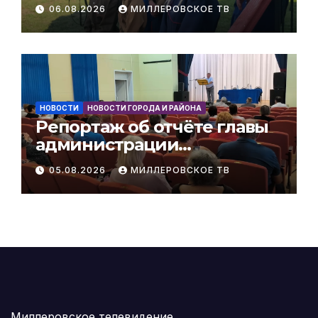
Никольская прошёл
06.08.2026
МИЛЛЕРОВСКОЕ ТВ
очередной казачий обряд.
НОВОСТИ
НОВОСТИ ГОРОДА И РАЙОНА
Репортаж об отчёте главы
администрации
Мальчевского сельского
05.08.2026
МИЛЛЕРОВСКОЕ ТВ
поселения за 1 полугодие
2026 года
Миллеровское телевидение