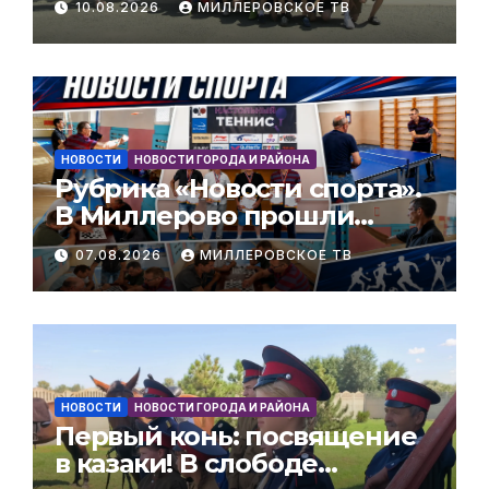
10.08.2026
МИЛЛЕРОВСКОЕ ТВ
физкультурника.
НОВОСТИ
НОВОСТИ ГОРОДА И РАЙОНА
Рубрика «Новости спорта».
В Миллерово прошли
соревнования ко Дню
07.08.2026
МИЛЛЕРОВСКОЕ ТВ
физкультурника.
НОВОСТИ
НОВОСТИ ГОРОДА И РАЙОНА
Первый конь: посвящение
в казаки! В слободе