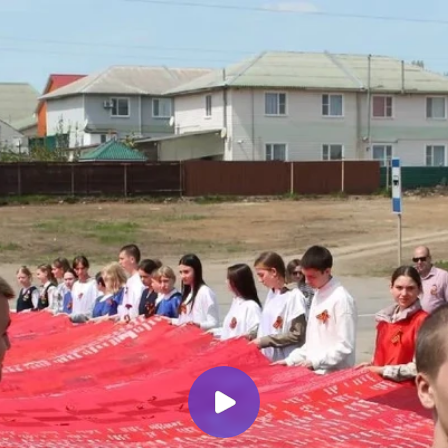
Миллеровское ТЕЛЕВИДЕНИЕ
Наследники Великой Победы.
«Первые» Миллеровского
района приняли участие в
памятных мероприятиях
Миллеровское ТВ
3 месяца назад