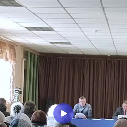
Миллеровское ТЕЛЕВИДЕНИЕ
ОТЧЕТ главы Колодезянского
сельского поселения о
деятельности Администрации
поселения за 2 полугодие 2025
года
Миллеровское ТВ
6 месяцев назад