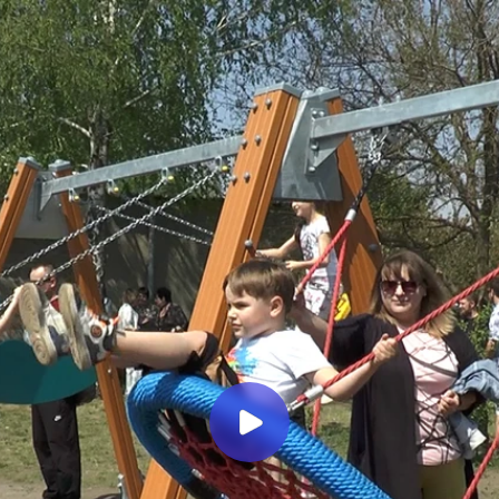
Миллеровское ТЕЛЕВИДЕНИЕ
Встреча администрации
Миллеровского района с
жителями ул. Сурикова в рамках
проекта «Территория детства»
Миллеровское ТВ
1 год назад