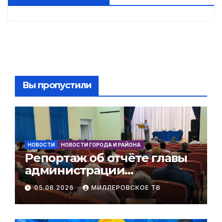
Вы пропустили
НОВОСТИ
НОВОСТИ ГОРОДА И РАЙОНА
Репортаж об отчёте главы
администрации
Мальчевского сельского
05.08.2026
МИЛЛЕРОВСКОЕ ТВ
поселения за 1 полугодие
2026 года