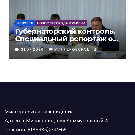
НОВОСТИ
НОВОСТИ ГОРОДА И РАЙОНА
Губернаторский контроль.
Специальный репортаж о
рабочей поездке в
31.07.2026
МИЛЛЕРОВСКОЕ ТВ
Миллеровский район
заместителя губернатора
Ростовской области
Дмитрия Водолацкого
Миллеровское телевидение
Адрес: г.Миллерово, пер.Коммунальный,4
Телефон: 8(86385)2-41-55