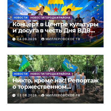
НОВОСТИ
НОВОСТИ ГОРОДА И РАЙОНА
Концерт в Центре культуры
и досуга в честь Дня ВДВ
РФ
04.08.2026
МИЛЛЕРОВСКОЕ ТВ
НОВОСТИ
НОВОСТИ ГОРОДА И РАЙОНА
Никто, кроме нас! Репортаж
о торжественном
мероприятии,
03.08.2026
МИЛЛЕРОВСКОЕ ТВ
посвященном Дню ВДВ РФ