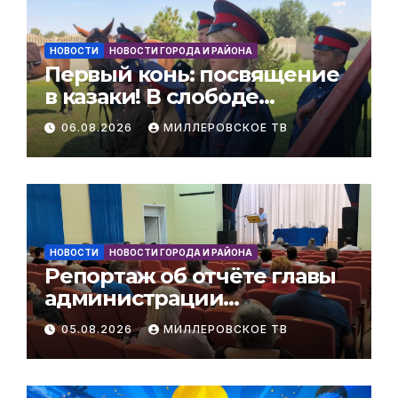
НОВОСТИ
НОВОСТИ ГОРОДА И РАЙОНА
Первый конь: посвящение
в казаки! В слободе
Никольская прошёл
06.08.2026
МИЛЛЕРОВСКОЕ ТВ
очередной казачий обряд.
НОВОСТИ
НОВОСТИ ГОРОДА И РАЙОНА
Репортаж об отчёте главы
администрации
Мальчевского сельского
05.08.2026
МИЛЛЕРОВСКОЕ ТВ
поселения за 1 полугодие
2026 года