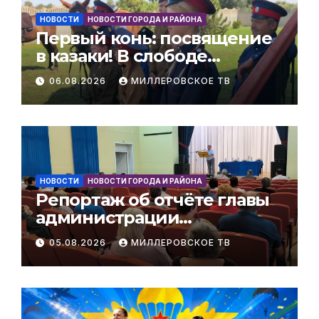
НОВОСТИ
НОВОСТИ ГОРОДА И РАЙОНА
Первый конь: посвящение
в казаки! В слободе
Поздеевка прошёл
06.08.2026
МИЛЛЕРОВСКОЕ ТВ
очередной казачий обряд.
НОВОСТИ
НОВОСТИ ГОРОДА И РАЙОНА
Репортаж об отчёте главы
администрации
Мальчевского сельского
05.08.2026
МИЛЛЕРОВСКОЕ ТВ
поселения за 1 полугодие
2026 года