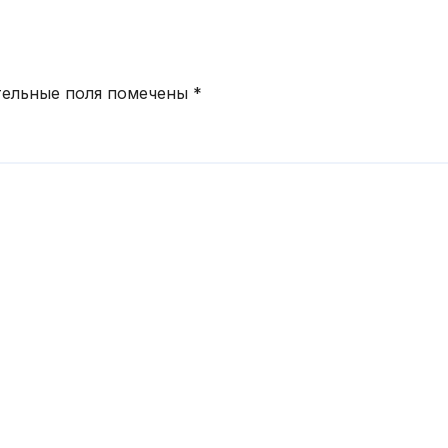
а
тельные поля помечены
*