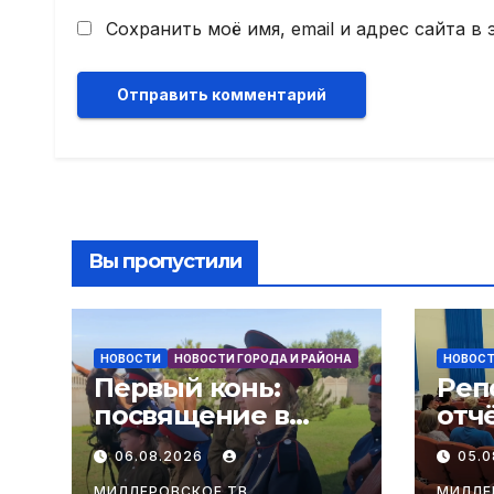
Сохранить моё имя, email и адрес сайта 
Вы пропустили
НОВОСТИ
НОВОСТИ ГОРОДА И РАЙОНА
НОВОС
Первый конь:
Реп
посвящение в
отч
казаки! В слободе
адм
06.08.2026
05.
Поздеевка прошёл
Мал
МИЛЛЕРОВСКОЕ ТВ
МИЛЛЕ