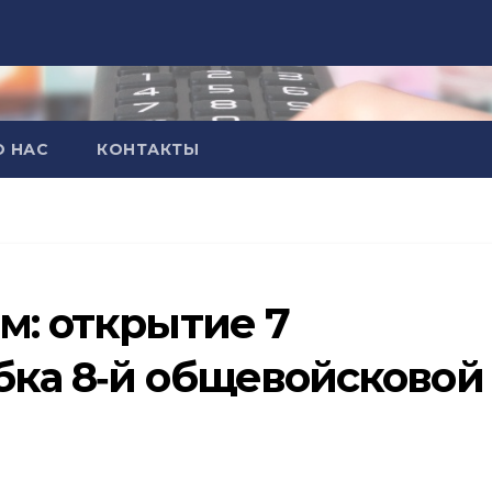
О НАС
КОНТАКТЫ
м: открытие 7
бка 8‑й общевойсковой