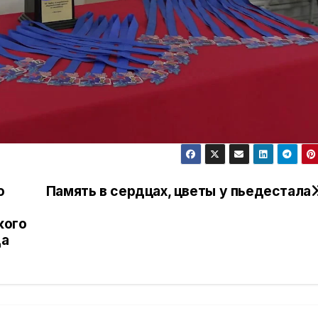
о
Память в сердцах, цветы у пьедестала
кого
да