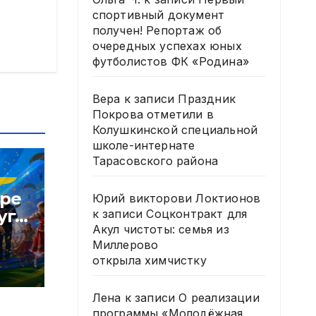
спортивный документ
получен! Репортаж об
очередных успехах юных
футболистов ФК «Родина»
Вера
к записи
Праздник
Покрова отметили в
Колушкинской специальной
школе-интернате
Тарасовского района
тре
Юрий викторови Локтионов
уга
к записи
Соцконтракт для
Акул чистоты: семья из
В
Миллерово
открыла химчистку
Лена
к записи
О реализации
программы «Молодёжная