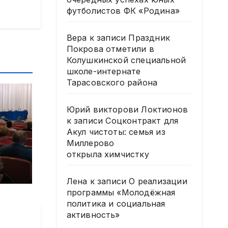
футболистов ФК «Родина»
Вера
к записи
Праздник
Покрова отметили в
Колушкинской специальной
школе-интернате
Тарасовского района
Юрий викторови Локтионов
к записи
Соцконтракт для
Акул чистоты: семья из
и
Миллерово
открыла химчистку
Лена
к записи
О реализации
программы «Молодёжная
6
политика и социальная
активность»