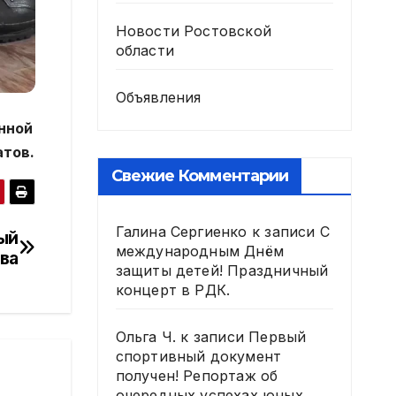
Новости Ростовской
области
Объявления
нной
атов.
Свежие Комментарии
Галина Сергиенко
к записи
С
ый
международным Днём
ва
защиты детей! Праздничный
концерт в РДК.
Ольга Ч.
к записи
Первый
спортивный документ
получен! Репортаж об
очередных успехах юных