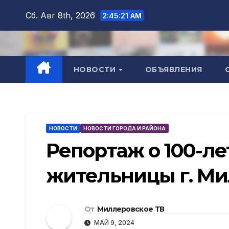
Перейти
Сб. Авг 8th, 2026
2:45:23 AM
к
содержимому
НОВОСТИ
ОБЪЯВЛЕНИЯ
НОВОСТИ
НОВОСТИ ГОРОДА И РАЙОНА
Репортаж о 100-л
жительницы г. М
От
Миллеровское ТВ
МАЙ 9, 2024