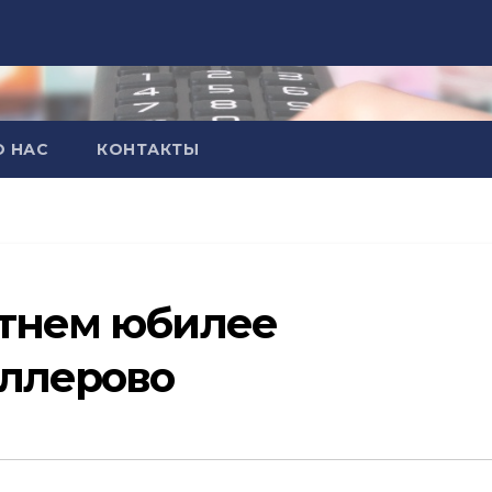
О НАС
КОНТАКТЫ
етнем юбилее
иллерово