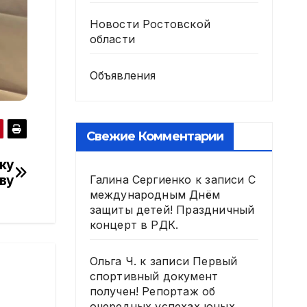
Новости Ростовской
области
Объявления
Свежие Комментарии
ку
ву
Галина Сергиенко
к записи
С
международным Днём
защиты детей! Праздничный
концерт в РДК.
Ольга Ч.
к записи
Первый
спортивный документ
получен! Репортаж об
очередных успехах юных