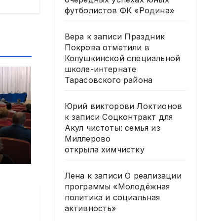
футболистов ФК «Родина»
Вера
к записи
Праздник
Покрова отметили в
Колушкинской специальной
школе-интернате
Тарасовского района
Юрий викторови Локтионов
к записи
Соцконтракт для
и
Акул чистоты: семья из
Миллерово
открыла химчистку
6
Лена
к записи
О реализации
программы «Молодёжная
политика и социальная
активность»