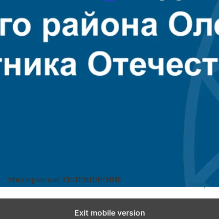
Поздравление Главы Администрации Миллеровского
района Олега Коваленко с Днем Защитника Отечества
Категории:
Новости
,
Новости города и района
Добавить комментарий
Миллеровское ТЕЛЕВИДЕНИЕ
Наверх
Exit mobile version