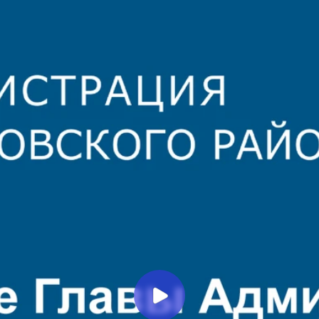
Миллеровское ТЕЛЕВИДЕНИЕ
Поздравление Главы
Администрации Миллеровского
района Олега Коваленко с Днем
Защитника Отечества
Миллеровское ТВ
2 года назад