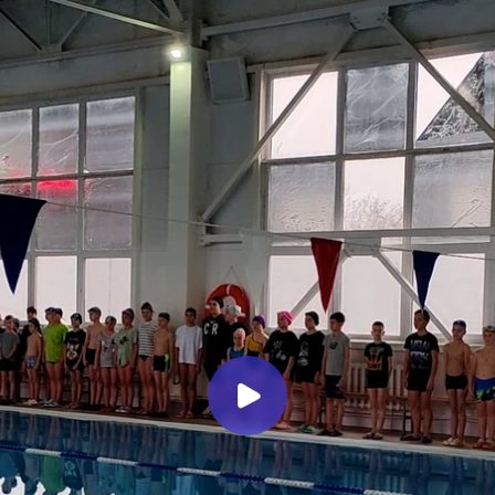
Миллеровское ТЕЛЕВИДЕНИЕ
Пловцы, на старт! В Миллерово
прошли соревнования по
плаванию
Миллеровское ТВ
7 месяцев назад