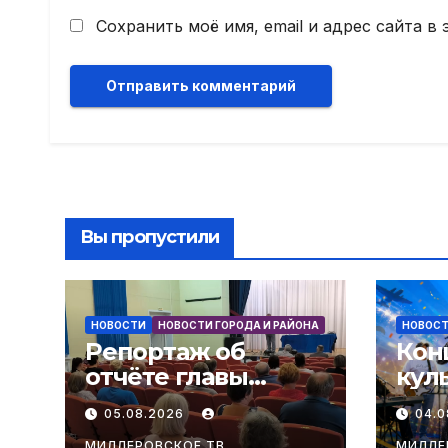
Сохранить моё имя, email и адрес сайта 
Вы пропустили
НОВОСТИ
НОВОСТИ ГОРОДА И РАЙОНА
НОВОС
Репортаж об
Кон
отчёте главы
кул
администрации
в ч
05.08.2026
04.
Мальчевского
РФ
МИЛЛЕРОВСКОЕ ТВ
МИЛЛЕ