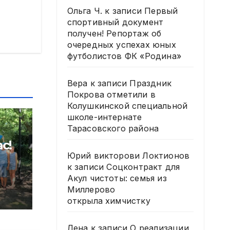
Ольга Ч.
к записи
Первый
спортивный документ
получен! Репортаж об
очередных успехах юных
футболистов ФК «Родина»
Вера
к записи
Праздник
Покрова отметили в
Колушкинской специальной
школе-интернате
Тарасовского района
с!
Юрий викторови Локтионов
к записи
Соцконтракт для
м
Акул чистоты: семья из
Миллерово
Дню
открыла химчистку
Лена
к записи
О реализации