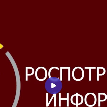
Миллеровское ТЕЛЕВИДЕНИЕ
Осторожно, клещи! Рубрика
«Роспотребнадзор
информирует»
Миллеровское ТВ
2 месяца назад