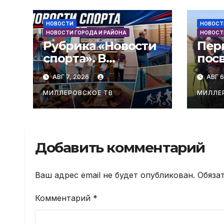
НОВОСТИ
НОВОСТ
НОВОСТИ ГОРОДА И РАЙОНА
НОВОСТ
Рубрика «Новости
Пер
спорта». В
пос
Миллерово
каза
АВГ 7, 2026
АВГ 6
прошли
Поз
соревнования ко
оче
МИЛЛЕРОВСКОЕ ТВ
МИЛЛЕ
Дню
каза
физкультурника.
Добавить комментарий
Ваш адрес email не будет опубликован.
Обяза
Комментарий
*