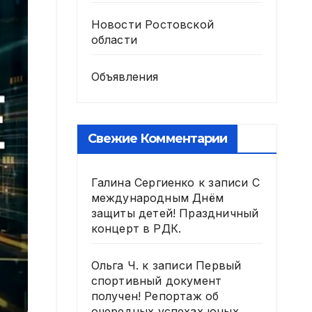
Новости Ростовской
области
Объявления
Свежие Комментарии
Галина Сергиенко
к записи
С
международным Днём
защиты детей! Праздничный
концерт в РДК.
Ольга Ч.
к записи
Первый
спортивный документ
получен! Репортаж об
очередных успехах юных