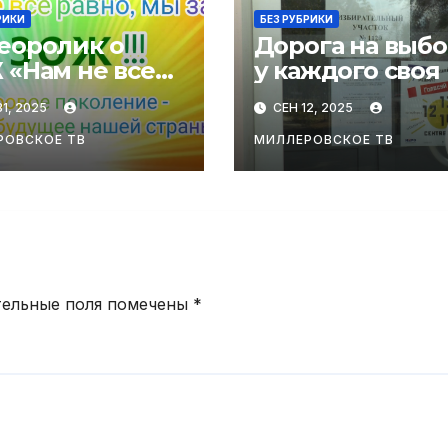
РИКИ
БЕЗ РУБРИКИ
еоролик о
Дорога на выб
 «Нам не все
у каждого своя
о!»
1, 2025
СЕН 12, 2025
РОВСКОЕ ТВ
МИЛЛЕРОВСКОЕ ТВ
тельные поля помечены
*