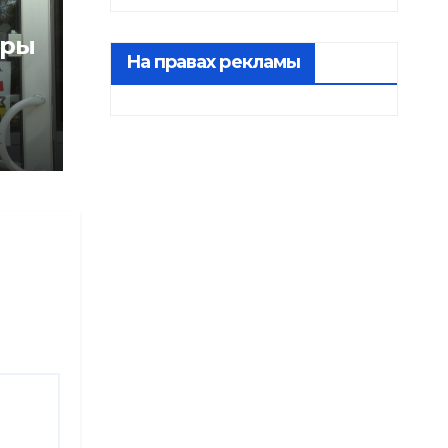
оры
На правах рекламы