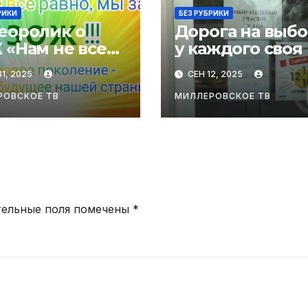
РИКИ
БЕЗ РУБРИКИ
еоролик о
Дорога на выб
 «Нам не все
у каждого своя
о!»
1, 2025
СЕН 12, 2025
РОВСКОЕ ТВ
МИЛЛЕРОВСКОЕ ТВ
тельные поля помечены
*