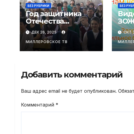
БЕЗ РУБРИКИ
БЕЗ РУБ
Год защитника
Вид
Отечества
ЗОЖ
завершился
равн
ДЕК 26, 2025
ОКТ 3
ярким
праздником в
МИЛЛЕРОВСКОЕ ТВ
МИЛЛЕ
Миллеровской
гимназии
Добавить комментарий
Ваш адрес email не будет опубликован.
Обяза
Комментарий
*