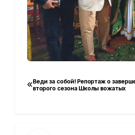
Веди за собой! Репортаж о заверш
Навигация
второго сезона Школы вожатых
по
записям