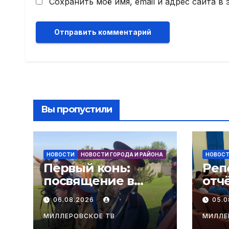
Сохранить моё имя, email и адрес сайта 
Вы пропустили
НОВОСТИ
НОВОСТИ ГОРОДА И РАЙОНА
НОВОС
Первый конь:
Реп
посвящение в
отч
казаки! В слободе
адм
06.08.2026
05.
Поздеевка прошёл
Мал
очередной
сел
МИЛЛЕРОВСКОЕ ТВ
МИЛЛЕ