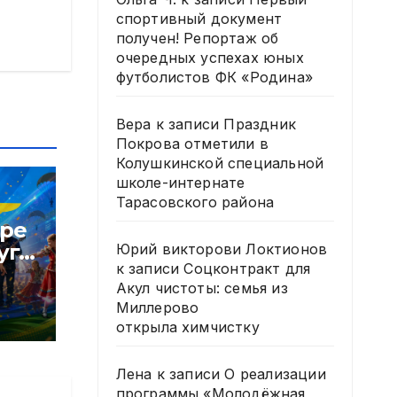
спортивный документ
получен! Репортаж об
очередных успехах юных
футболистов ФК «Родина»
Вера
к записи
Праздник
Покрова отметили в
Колушкинской специальной
школе-интернате
Тарасовского района
тре
уга
Юрий викторови Локтионов
к записи
Соцконтракт для
В
Акул чистоты: семья из
Миллерово
открыла химчистку
Лена
к записи
О реализации
программы «Молодёжная