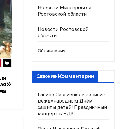
Новости Миллерово и
Ростовской области
Новости Ростовской
области
Объявления
Свежие Комментарии
ля
ая
ма
Галина Сергиенко
к записи
С
международным Днём
защиты детей! Праздничный
концерт в РДК.
Ольга Ч.
к записи
Первый