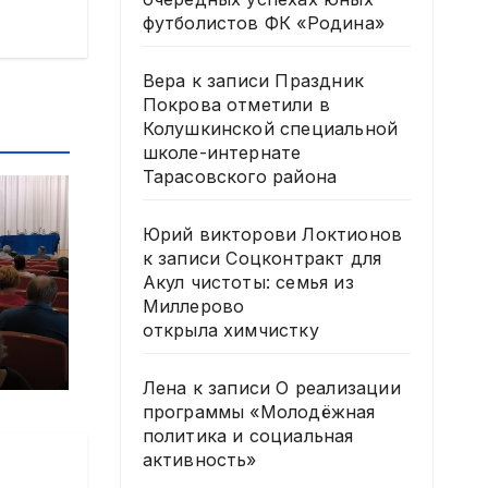
футболистов ФК «Родина»
Вера
к записи
Праздник
Покрова отметили в
Колушкинской специальной
школе-интернате
Тарасовского района
Юрий викторови Локтионов
к записи
Соцконтракт для
Акул чистоты: семья из
и
Миллерово
открыла химчистку
Лена
к записи
О реализации
6
программы «Молодёжная
политика и социальная
активность»