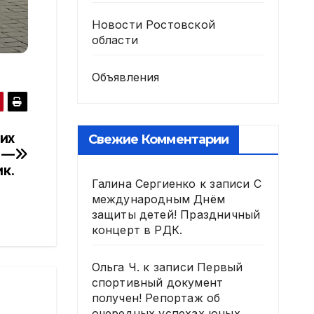
Новости Ростовской
области
Объявления
их
Свежие Комментарии
 —
к.
Галина Сергиенко
к записи
С
международным Днём
защиты детей! Праздничный
концерт в РДК.
Ольга Ч.
к записи
Первый
спортивный документ
получен! Репортаж об
очередных успехах юных