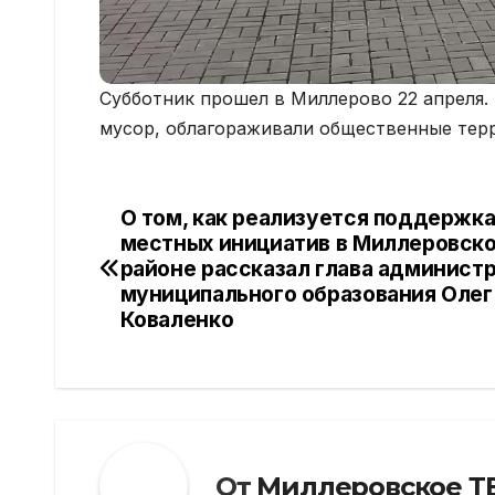
Субботник прошел в Миллерово 22 апреля. 
мусор, облагораживали общественные терр
О том, как реализуется поддержк
Навигация
местных инициатив в Миллеровск
по
районе рассказал глава админист
муниципального образования Олег
записям
Коваленко
От
Миллеровское Т