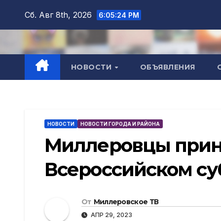
Перейти
Сб. Авг 8th, 2026
6:05:26 PM
к
содержимому
НОВОСТИ
ОБЪЯВЛЕНИЯ
НОВОСТИ
НОВОСТИ ГОРОДА И РАЙОНА
Миллеровцы приня
Всероссийском су
От
Миллеровское ТВ
АПР 29, 2023