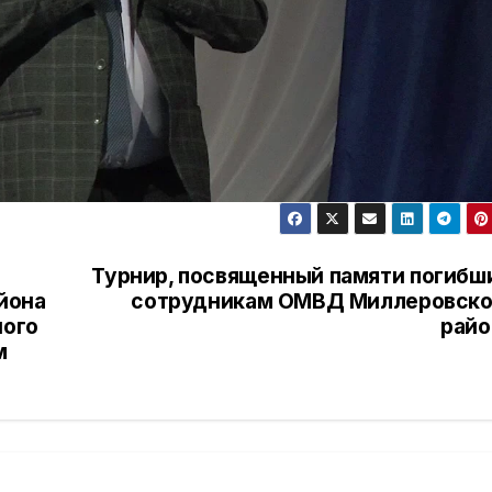
Турнир, посвященный памяти погибш
йона
сотрудникам ОМВД Миллеровско
ного
райо
м