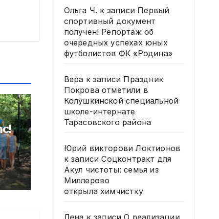
Ольга Ч.
к записи
Первый
спортивный документ
получен! Репортаж об
очередных успехах юных
футболистов ФК «Родина»
Вера
к записи
Праздник
Покрова отметили в
Колушкинской специальной
школе-интернате
Тарасовского района
с!
Юрий викторови Локтионов
м
к записи
Соцконтракт для
Акул чистоты: семья из
Дню
Миллерово
открыла химчистку
Лена
к записи
О реализации