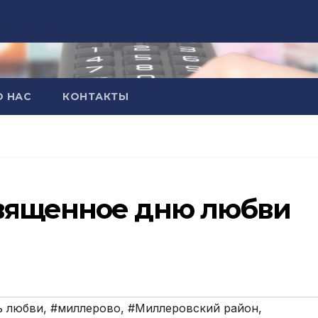
О НАС
КОНТАКТЫ
вященное дню любви
ь любви
,
#миллерово
,
#Миллеровский район
,