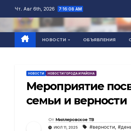
Перейти
Чт. Авг 6th, 2026
7:16:09 AM
к
содержимому
НОВОСТИ
ОБЪЯВЛЕНИЯ
НОВОСТИ
НОВОСТИ ГОРОДА И РАЙОНА
Мероприятие пос
семьи и верности
От
Миллеровское ТВ
#верности
,
#ден
ИЮЛ 11, 2025