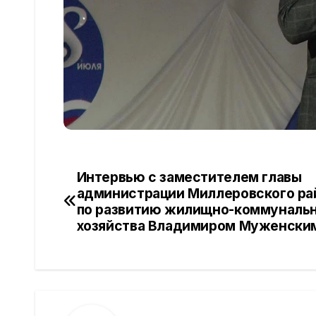
Интервью с заместителем главы
Навигация
администрации Миллеровского ра
по
по развитию жилищно-коммуналь
хозяйства Владимиром Муженски
записям