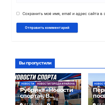
Сохранить моё имя, email и адрес сайта 
Вы пропустили
НОВОСТИ
НОВОСТИ ГОРОДА И РАЙОНА
НОВОС
Рубрика «Новости
Пер
спорта». В
пос
Миллерово
каз
07.08.2026
06.