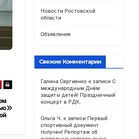
Новости Ростовской
области
Объявления
,
Свежие Комментарии
Галина Сергиенко
к записи
С
международным Днём
защиты детей! Праздничный
ом
концерт в РДК.
ью
ой
Ольга Ч.
к записи
Первый
спортивный документ
получен! Репортаж об
очередных успехах юных