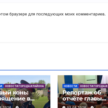
в этом браузере для последующих моих комментариев.
ТИ
НОВОСТИ ГОРОДА И РАЙОНА
НОВОСТИ
НОВОСТИ ГОРОДА И
вый конь:
Репортаж об
вящение в
отчёте главы
аки! В слободе
администраци
08.2026
05.08.2026