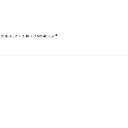
полугодие 202
года
тельные поля помечены
*