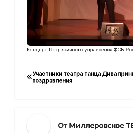
Концерт Пограничного управления ФСБ Ро
Участники театра танца Дива при
Навигация
поздравления
по
записям
От
Миллеровское Т