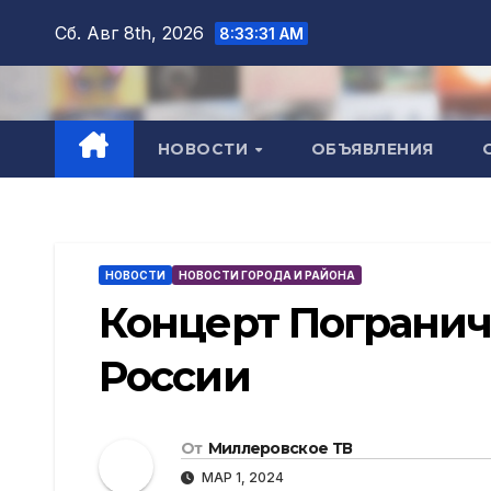
Перейти
Сб. Авг 8th, 2026
8:33:32 AM
к
содержимому
НОВОСТИ
ОБЪЯВЛЕНИЯ
НОВОСТИ
НОВОСТИ ГОРОДА И РАЙОНА
Концерт Погранич
России
От
Миллеровское ТВ
МАР 1, 2024