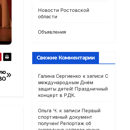
Новости Ростовской
области
Объявления
Свежие Комментарии
ую
Галина Сергиенко
к записи
С
ВО
международным Днём
защиты детей! Праздничный
концерт в РДК.
Ольга Ч.
к записи
Первый
спортивный документ
получен! Репортаж об
очередных успехах юных