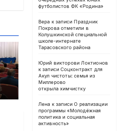
футболистов ФК «Родина»
Вера
к записи
Праздник
Покрова отметили в
Колушкинской специальной
школе-интернате
Тарасовского района
Юрий викторови Локтионов
к записи
Соцконтракт для
Акул чистоты: семья из
и
Миллерово
открыла химчистку
Лена
к записи
О реализации
6
программы «Молодёжная
политика и социальная
активность»