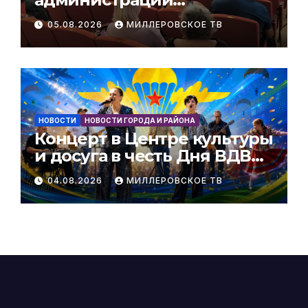
Мальчевского сельского
05.08.2026
МИЛЛЕРОВСКОЕ ТВ
поселения за 1 полугодие
2026 года
НОВОСТИ
НОВОСТИ ГОРОДА И РАЙОНА
Концерт в Центре культуры
и досуга в честь Дня ВДВ
РФ
04.08.2026
МИЛЛЕРОВСКОЕ ТВ