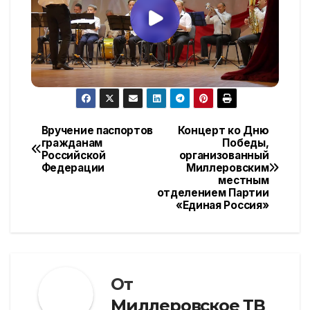
Вручение паспортов
Концерт ко Дню
Навигация
гражданам
Победы,
Российской
организованный
по
Федерации
Миллеровским
местным
записям
отделением Партии
«Единая Россия»
От
Миллеровское ТВ