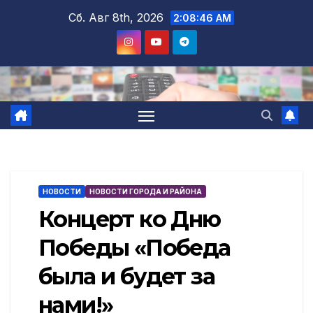
Перейти
Сб. Авг 8th, 2026
2:08:47 AM
к
содержимому
НОВОСТИ
НОВОСТИ ГОРОДА И РАЙОНА
Концерт ко Дню
Победы «Победа
была и будет за
нами!»