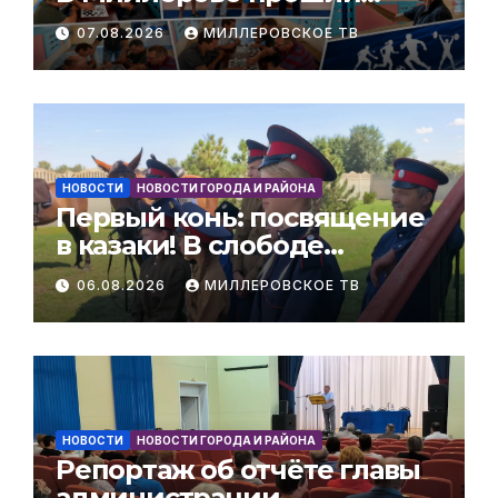
соревнования ко Дню
07.08.2026
МИЛЛЕРОВСКОЕ ТВ
физкультурника.
НОВОСТИ
НОВОСТИ ГОРОДА И РАЙОНА
Первый конь: посвящение
в казаки! В слободе
Поздеевка прошёл
06.08.2026
МИЛЛЕРОВСКОЕ ТВ
очередной казачий обряд.
НОВОСТИ
НОВОСТИ ГОРОДА И РАЙОНА
Репортаж об отчёте главы
администрации