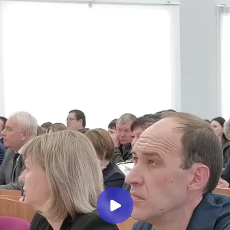
Миллеровское ТЕЛЕВИДЕНИЕ
Итоги подведены, планы по
дальнейшей работе обозначаны.
Репортаж о заседании коллегии
в администрации
Миллеровского района.
Миллеровское ТВ
3 месяца назад