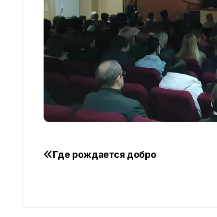
Где рождается добро
Навигация
по
записям