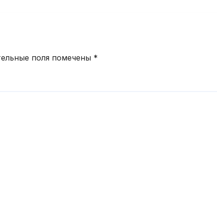
угодие 2026
а
тельные поля помечены
*