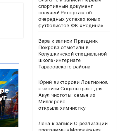
спортивный документ
получен! Репортаж об
очередных успехах юных
футболистов ФК «Родина»
Вера
к записи
Праздник
Покрова отметили в
Колушкинской специальной
школе-интернате
Тарасовского района
Юрий викторови Локтионов
к записи
Соцконтракт для
тре
Акул чистоты: семья из
уга
Миллерово
В
открыла химчистку
Лена
к записи
О реализации
программы «Молодёжная