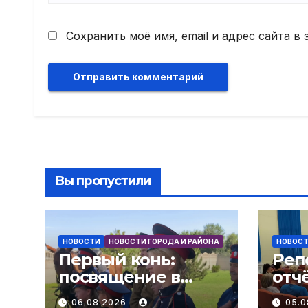
Сохранить моё имя, email и адрес сайта 
Вы пропустили
НОВОСТИ
НОВОСТИ ГОРОДА И РАЙОНА
НОВОС
Первый конь:
Реп
посвящение в
отч
казаки! В слободе
адм
06.08.2026
05.