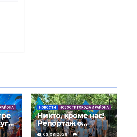
 РАЙОНА
НОВОСТИ
НОВОСТИ ГОРОДА И РАЙОНА
тре
Никто, кроме нас!
уга
Репортаж о
ДВ
торжественном
03.08.2026