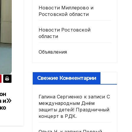
Новости Миллерово и
Ростовской области
Новости Ростовской
области
Объявления
Свежие Комментарии
он
Галина Сергиенко
к записи
С
 и
международным Днём
ко
защиты детей! Праздничный
концерт в РДК.
Ольга Ч.
к записи
Первый