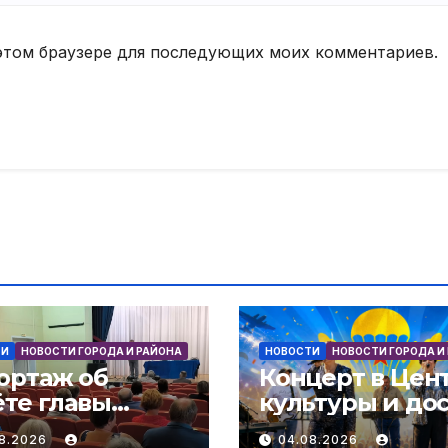
в этом браузере для последующих моих комментариев.
ТИ
НОВОСТИ ГОРОДА И РАЙОНА
НОВОСТИ
НОВОСТИ ГОРОДА И
ортаж об
Концерт в Цен
ёте главы
культуры и дос
инистрации
в честь Дня В
08.2026
04.08.2026