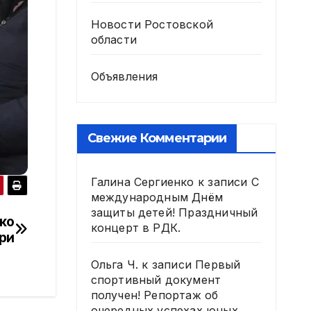
Новости Ростовской
области
Объявления
Свежие Комментарии
Галина Сергиенко
к записи
С
международным Днём
защиты детей! Праздничный
ко
концерт в РДК.
ри
Ольга Ч.
к записи
Первый
спортивный документ
получен! Репортаж об
очередных успехах юных