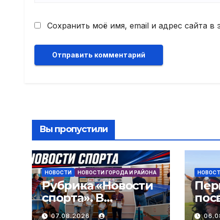
Сохранить моё имя, email и адрес сайта 
Вы пропустили
НОВОСТИ
НОВОСТИ ГОРОДА И РАЙОНА
НОВОС
Рубрика «Новости
Пер
спорта». В
пос
Миллерово
каз
07.08.2026
06.