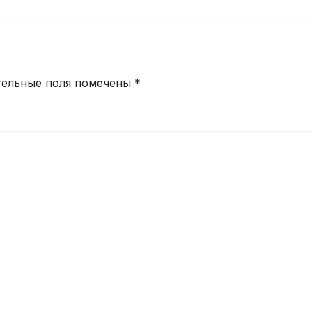
чий обряд.
полугодие 202
года
тельные поля помечены
*