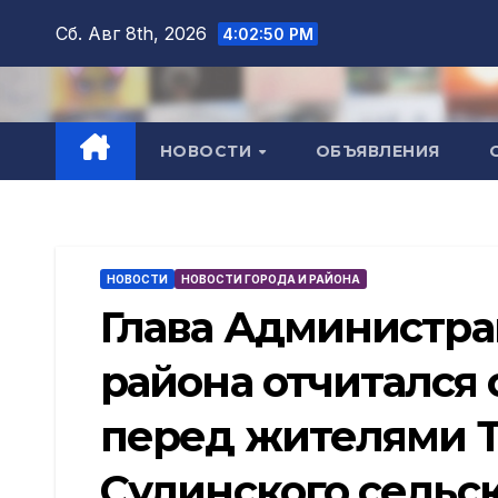
Перейти
Сб. Авг 8th, 2026
4:02:51 PM
к
содержимому
НОВОСТИ
ОБЪЯВЛЕНИЯ
НОВОСТИ
НОВОСТИ ГОРОДА И РАЙОНА
Глава Администр
района отчитался о
перед жителями Т
Сулинского сельс