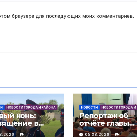
в этом браузере для последующих моих комментариев.
ТИ
НОВОСТИ ГОРОДА И РАЙОНА
НОВОСТИ
НОВОСТИ ГОРОДА И
вый конь:
Репортаж об
вящение в
отчёте главы
аки! В слободе
администраци
08.2026
05.08.2026