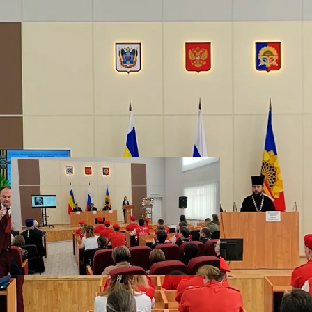
Миллеровское ТЕЛЕВИДЕНИЕ
Форум III Международных
Палестинских чтений
Миллеровское ТВ
1 год назад
Категории:
Новости
,
Новости города и района