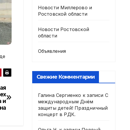
Новости Миллерово и
Ростовской области
Новости Ростовской
области
Объявления
где
Свежие Комментарии
ая
ех
Галина Сергиенко
к записи
С
 и
международным Днём
на
защиты детей! Праздничный
концерт в РДК.
Ольга Ч.
к записи
Первый