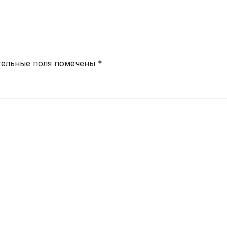
угодие 2026
а
тельные поля помечены
*