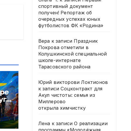
спортивный документ
получен! Репортаж об
очередных успехах юных
футболистов ФК «Родина»
Вера
к записи
Праздник
Покрова отметили в
Колушкинской специальной
школе-интернате
Тарасовского района
Юрий викторови Локтионов
к записи
Соцконтракт для
тре
Акул чистоты: семья из
уга
Миллерово
В
открыла химчистку
Лена
к записи
О реализации
программы «Молодёжная