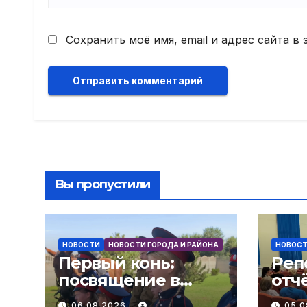
Сохранить моё имя, email и адрес сайта 
Вы пропустили
НОВОСТИ
НОВОСТИ ГОРОДА И РАЙОНА
НОВОС
Первый конь:
Реп
посвящение в
отч
казаки! В слободе
адм
06.08.2026
05.