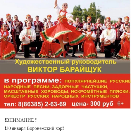
❗️ВНИМАНИЕ ❗️
❗️30 января Воронежский хор❗️