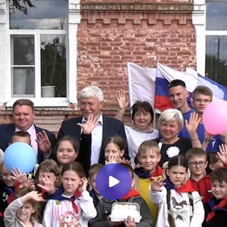
Миллеровское ТЕЛЕВИДЕНИЕ
Здравствуй, лето! Вячеслав
Василенко и Олег Коваленко
поздравили детей с праздником.
Миллеровское ТВ
2 месяца назад