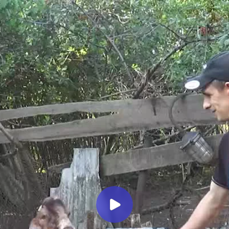
Миллеровское ТЕЛЕВИДЕНИЕ
Социальный контракт на
создание личного подсобного
хозяйства заключила
многодетная семья из
Мальчевской
Миллеровское ТВ
1 год назад