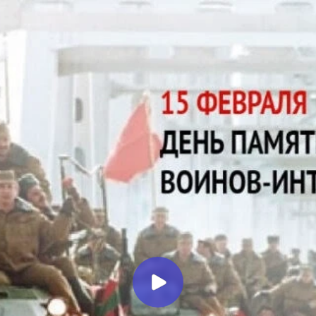
Миллеровское ТЕЛЕВИДЕНИЕ
Передавая память в сердцах…
Репортаж о митинге,
посвященном 37-й годовщине со
дня вывода советских войск из
Афганистана
Миллеровское ТВ
6 месяцев назад