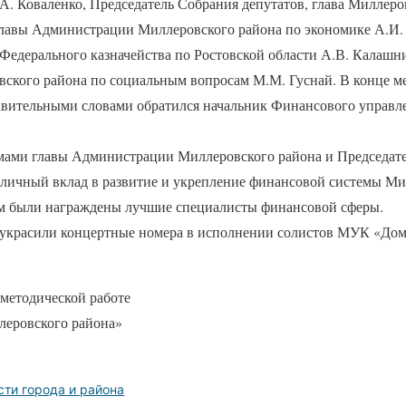
А. Коваленко, Председатель Собрания депутатов, глава Миллеро
главы Администрации Миллеровского района по экономике А.И.
Федерального казначейства по Ростовской области А.В. Калашни
кого района по социальным вопросам М.М. Гуснай. В конце ме
авительными словами обратился начальник Финансового управл
ами главы Администрации Миллеровского района и Председате
 личный вклад в развитие и укрепление финансовой системы Ми
м были награждены лучшие специалисты финансовой сферы.
украсили концертные номера в исполнении солистов МУК «Дом
методической работе
еровского района»
сти города и района