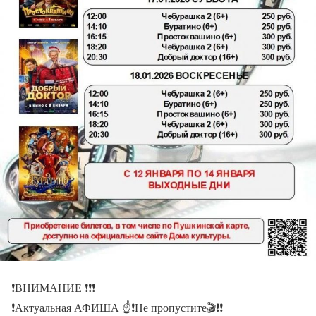
❗️ВНИМАНИЕ ❗️❗️❗️
❗️Актуальная АФИША ☝️❗️Не пропустите🎬❗️❗️