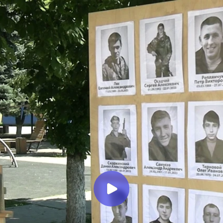
Миллеровское ТЕЛЕВИДЕНИЕ
1 июля-День ветеранов боевых
действий. Репортаж о
мероприятиях, посвящённых
героям-защитникам
Миллеровское ТВ
1 месяц назад